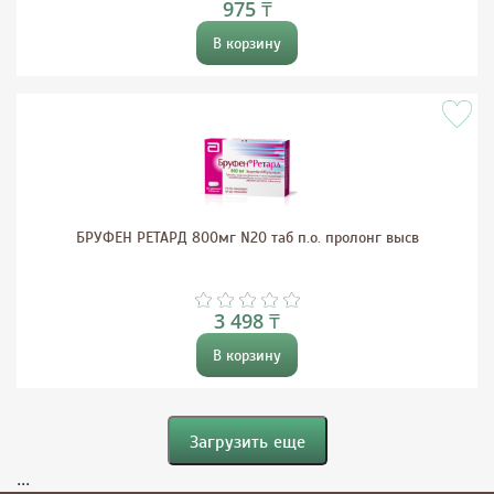
975 ₸
В корзину
БРУФЕН РЕТАРД 800мг N20 таб п.о. пролонг высв
3 498 ₸
В корзину
Загрузить еще
...