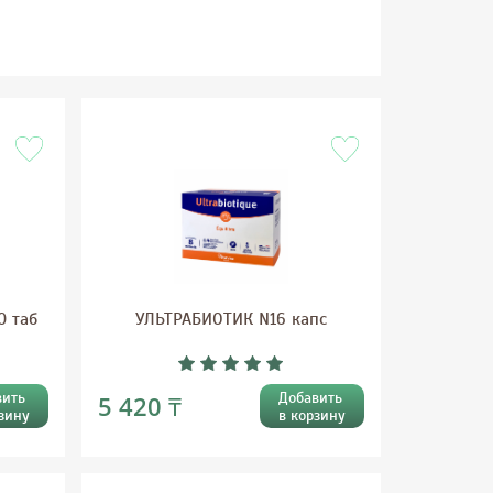
0 таб
УЛЬТРАБИОТИК N16 капс
вить
Добавить
5 420 ₸
зину
в корзину