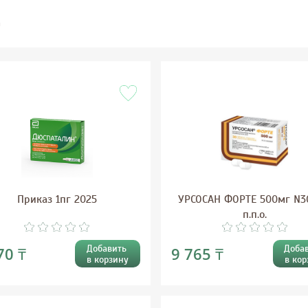
а
Приказ 1пг 2025
УРСОСАН ФОРТЕ 500мг N3
п.п.о.
Добавить
Доба
70 ₸
9 765 ₸
в корзину
в кор