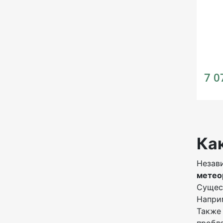
7 0
Ка
Незави
метео
Сущес
Наприм
Также 