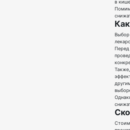
в кише
Помимо
снижат
Как
Выбор
лекарс
Перед
провед
конкре
Также,
эффек
другим
выборе
Однако
снижат
Ско
Стоим