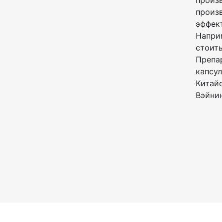
произв
произв
эффект
Напри
стоить
Препа
капсул
Китайс
Вэйнин