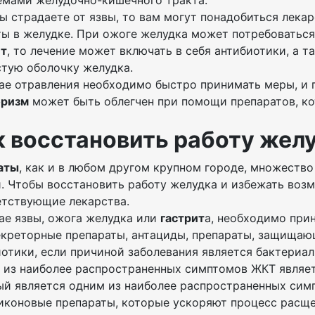
емами желудочно-кишечного тракта.
ы страдаете от язвы, то вам могут понадобиться лека
ы в желудке. При ожоге желудка может потребоваться 
ит
, то лечение может включать в себя антибиотики, а 
стую оболочку желудка.
чае отравления необходимо быстро принимать меры, и
ризм
может быть облегчен при помощи препаратов, к
к восстановить работу жел
аты
, как и в любом другом крупном городе, множеств
и. Чтобы восстановить работу желудка и избежать во
етствующие лекарства.
ае язвы, ожога желудка или
гастрит
а, необходимо при
екреторные препараты, антациды, препараты, защищаю
отики, если причиной заболевания является бактериал
 из наиболее распространенных симптомов ЖКТ являе
ый является одним из наиболее распространенных сим
иконовые препараты, которые ускоряют процесс расще