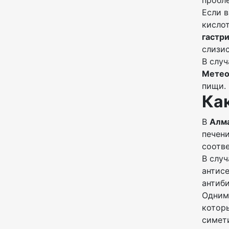
пробл
Если в
кислот
гастр
слизи
В слу
Метео
пищи.
Ка
В
Алм
печен
соотв
В случ
антис
антиби
Одним
котор
симет