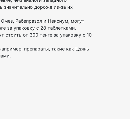
евле, чем аналоги западного
ь значительно дороже из-за их
к Омез, Рабепразол и Нексиум, могут
нге за упаковку с 28 таблетками.
ут стоить от 300 тенге за упаковку с 10
например, препараты, такие как Цзянь
лами.