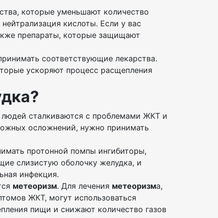
рства, которые уменьшают количество
нейтрализация кислоты. Если у вас
также препараты, которые защищают
 принимать соответствующие лекарства.
оторые ускоряют процесс расщепления
удка?
о людей сталкиваются с проблемами ЖКТ и
зможных осложнений, нужно принимать
нимать протонной помпы ингибиторы,
щие слизистую оболочку желудка, и
ьная инфекция.
тся
метеоризм
. Для лечения
метеоризм
а,
птомов ЖКТ, могут использоваться
пления пищи и снижают количество газов