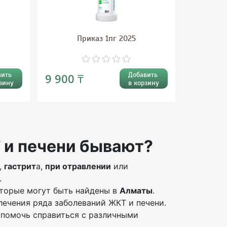
Приказ 1пг 2025
вить
Добавить
9 900 ₸
зину
в корзину
 и печени бывают?
,
гастрит
а,
при отравлении
или
.
оторые могут быть найдены в
Алматы
.
лечения ряда заболеваний ЖКТ и печени.
 помочь справиться с различными