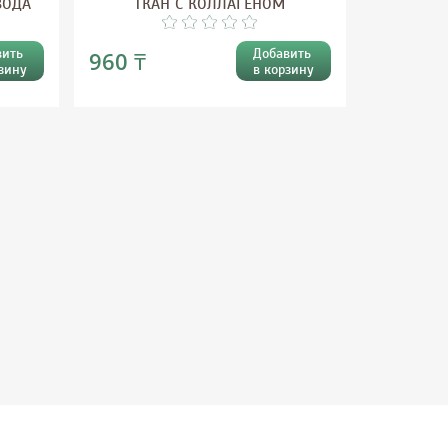
ВОДА
ТКАН С КОЛЛАГЕНОМ
вить
Добавить
960 ₸
зину
в корзину