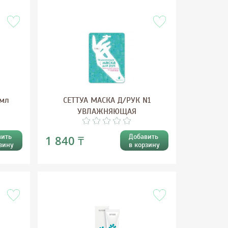
0мл
СЕТТУА МАСКА Д/РУК N1
УВЛАЖНЯЮЩАЯ
вить
Добавить
1 840 ₸
зину
в корзину